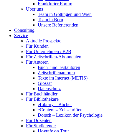
Frankfurter Forum
Über uns
Team in Göttingen und Wien
Team in Bern
Unsere Referierenden
Consulting
Service
Aktuelle Prospekte
Für Kunden
Für Unternehmen / B2B
Für Zeitschriften-Abonnenten
Für Autoren
Buch- und Testautoren
Zeitschriftenautoren
Texte im Internet (METIS)
Glossar
Datenschutz
Für Buchhändler
Für Bibliothekare
eLibrary – Bücher
eContent – Zeitschriften
Dorsch – Lexikon der Psychologie
Für Dozenten
Für Studierende
Hogrefe on Tour