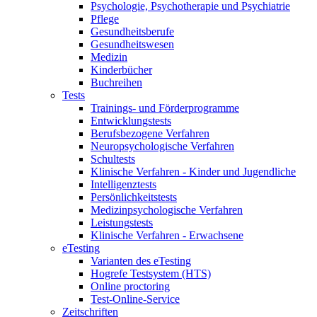
Psychologie, Psychotherapie und Psychiatrie
Pflege
Gesundheitsberufe
Gesundheitswesen
Medizin
Kinderbücher
Buchreihen
Tests
Trainings- und Förderprogramme
Entwicklungstests
Berufsbezogene Verfahren
Neuropsychologische Verfahren
Schultests
Klinische Verfahren - Kinder und Jugendliche
Intelligenztests
Persönlichkeitstests
Medizinpsychologische Verfahren
Leistungstests
Klinische Verfahren - Erwachsene
eTesting
Varianten des eTesting
Hogrefe Testsystem (HTS)
Online proctoring
Test-Online-Service
Zeitschriften