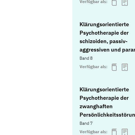
Verfügbar als:
Klärungsorientierte
Psychotherapie der
schizoiden, passiv-
aggressiven und para
Persönlichkeitsstöru
Band 8
Verfügbar als:
Klärungsorientierte
Psychotherapie der
zwanghaften
Persönlichkeitsstöru
Band 7
Verfügbar als: