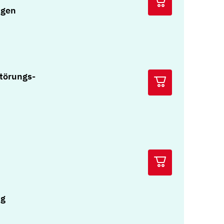
ngen
Störungs-
ng