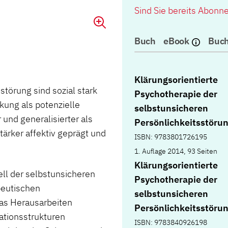
Sind Sie bereits Abonn
Buch
eBook
Buch
Klärungsorientierte
törung sind sozial stark
Psychotherapie der
rkung als potenzielle
selbstunsicheren
 und generalisierter als
Persönlichkeitsstöru
tärker affektiv geprägt und
ISBN: 9783801726195
1. Auflage 2014, 93 Seiten
Klärungsorientierte
ll der selbstunsicheren
Psychotherapie der
peutischen
selbstunsicheren
as Herausarbeiten
Persönlichkeitsstörun
ationsstrukturen
ISBN: 9783840926198