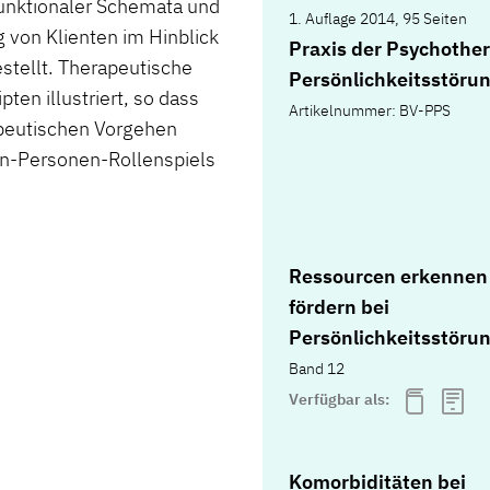
funktionaler Schemata und
1. Auflage 2014, 95 Seiten
 von Klienten im Hinblick
Praxis der Psychother
stellt. Therapeutische
Persönlichkeitsstöru
en illustriert, so dass
Artikelnummer: BV-PPS
apeutischen Vorgehen
in-Personen-Rollenspiels
Ressourcen erkennen
fördern bei
Persönlichkeitsstöru
Band 12
Verfügbar als:
Komorbiditäten bei