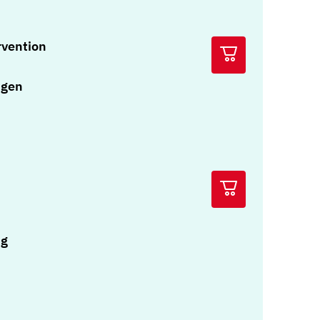
rvention
ngen
ng