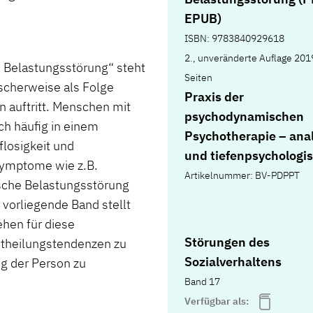
EPUB)
ISBN: 9783840929618
2., unveränderte Auflage 201
 Belastungsstörung“ steht
Seiten
ischerweise als Folge
Praxis der
 auftritt. Menschen mit
psychodynamischen
h häufig in einem
Psychotherapie – ana
flosigkeit und
und tiefenpsychologi
 Symptome wie z.B.
fundierte Psychother
Artikelnummer: BV-PDPPT
ische Belastungsstörung
r vorliegende Band stellt
hen für diese
Störungen des
bstheilungstendenzen zu
Sozialverhaltens
g der Person zu
Band 17
Verfügbar als: