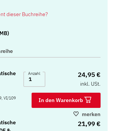
ent dieser Buchreihe?
)
 MB)
reihe
tische
24,95 €
Anzahl
inkl. USt.
9, VI/109
In den Warenkorb
merken
tische
21,99 €
DF &