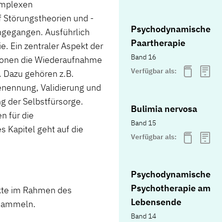
omplexen
 Störungstheorien und -
Psychodynamische
ngegangen. Ausführlich
Paartherapie
e. Ein zentraler Aspekt der
Band 16
ntionen die Wiederaufnahme
Verfügbar als:
 Dazu gehören z.B.
enennung, Validierung und
g der Selbstfürsorge.
Bulimia nervosa
 für die
Band 15
s Kapitel geht auf die
Verfügbar als:
Psychodynamische
Psychotherapie am
nkte im Rahmen des
Lebensende
 sammeln.
Band 14