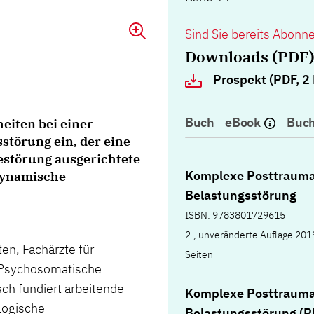
Sind Sie bereits Abonn
Downloads (PDF
Prospekt (PDF, 2
Buch
eBook
Buch
heiten bei einer
törung ein, der eine
estörung ausgerichtete
Komplexe Posttrauma
dynamische
Belastungsstörung
ISBN: 9783801729615
2., unveränderte Auflage 201
en, Fachärzte für
Seiten
r Psychosomatische
ch fundiert arbeitende
Komplexe Posttrauma
logische
Belastungsstörung (P