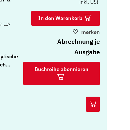
inkl. USt.
In den Warenkorb
9, 117
merken
Abrechnung je
Ausgabe
lytische
sch
Buchreihe abonnieren
apie