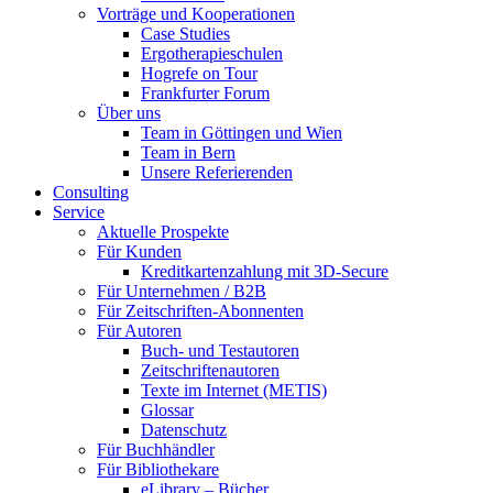
Vorträge und Kooperationen
Case Studies
Ergotherapieschulen
Hogrefe on Tour
Frankfurter Forum
Über uns
Team in Göttingen und Wien
Team in Bern
Unsere Referierenden
Consulting
Service
Aktuelle Prospekte
Für Kunden
Kreditkartenzahlung mit 3D-Secure
Für Unternehmen / B2B
Für Zeitschriften-Abonnenten
Für Autoren
Buch- und Testautoren
Zeitschriftenautoren
Texte im Internet (METIS)
Glossar
Datenschutz
Für Buchhändler
Für Bibliothekare
eLibrary – Bücher