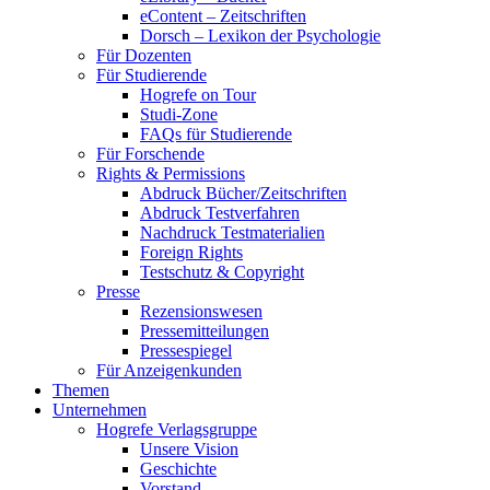
eContent – Zeitschriften
Dorsch – Lexikon der Psychologie
Für Dozenten
Für Studierende
Hogrefe on Tour
Studi-Zone
FAQs für Studierende
Für Forschende
Rights & Permissions
Abdruck Bücher/Zeitschriften
Abdruck Testverfahren
Nachdruck Testmaterialien
Foreign Rights
Testschutz & Copyright
Presse
Rezensionswesen
Pressemitteilungen
Pressespiegel
Für Anzeigenkunden
Themen
Unternehmen
Hogrefe Verlagsgruppe
Unsere Vision
Geschichte
Vorstand