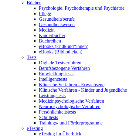
Bücher
Psychologie, Psychotherapie und Psychiatrie
Pflege
Gesundheitsberufe
Gesundheitswesen
Medizin
Kinderbücher
Buchreihen
eBooks (Endkund*innen)
eBooks (Bibliotheken)
Tests
Digitale Testverfahren
Berufsbezogene Verfahren
Entwicklungstests
Intelligenztests
Klinische Verfahren - Erwachsene
Klinische Verfahren - Kinder und Jugendliche
Leistungstests
Medizinpsychologische Verfahren
Neuropsychologische Verfahren
Persönlichkeitstests
Schultests
Trainings- und Förderprogramme
eTesting
eTesting im Überblick