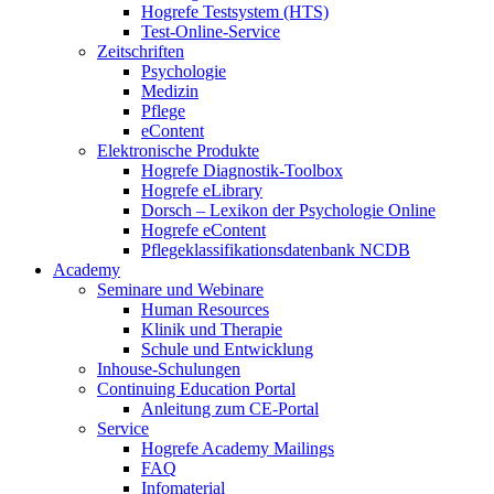
Hogrefe Testsystem (HTS)
Test-Online-Service
Zeitschriften
Psychologie
Medizin
Pflege
eContent
Elektronische Produkte
Hogrefe Diagnostik-Toolbox
Hogrefe eLibrary
Dorsch – Lexikon der Psychologie Online
Hogrefe eContent
Pflegeklassifikationsdatenbank NCDB
Academy
Seminare und Webinare
Human Resources
Klinik und Therapie
Schule und Entwicklung
Inhouse-Schulungen
Continuing Education Portal
Anleitung zum CE-Portal
Service
Hogrefe Academy Mailings
FAQ
Infomaterial