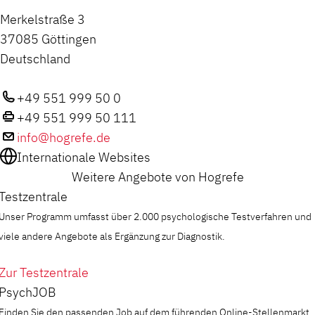
Merkelstraße 3
37085 Göttingen
Deutschland
+49 551 999 50 0
+49 551 999 50 111
info@hogrefe.de
Internationale Websites
Weitere Angebote von Hogrefe
Testzentrale
Unser Programm umfasst über 2.000 psychologische Testverfahren und
viele andere Angebote als Ergänzung zur Diagnostik.
Zur Testzentrale
PsychJOB
Finden Sie den passenden Job auf dem führenden Online-Stellenmarkt