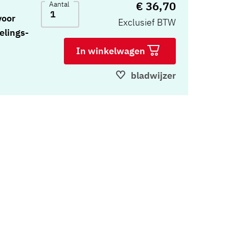
€ 36,70
Aantal
voor
Exclusief BTW
elings-
In winkelwagen
rnissen
bladwijzer