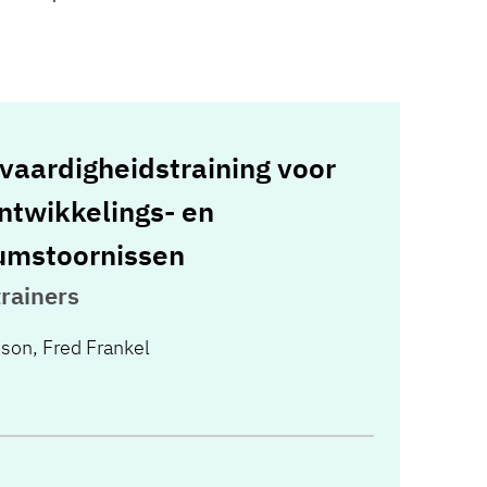
vaardigheidstraining voor
ntwikkelings- en
umstoornissen
trainers
eson
,
Fred Frankel