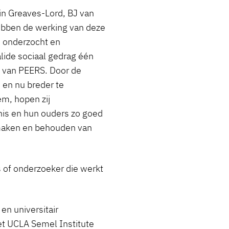
in Greaves-Lord, BJ van
hebben de werking van deze
d onderzocht en
lide sociaal gedrag één
 van PEERS. Door de
 en nu breder te
m, hopen zij
is en hun ouders zo goed
 maken en behouden van
us of onderzoeker die werkt
.
en universitair
et UCLA Semel Institute