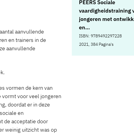
PEERS Sociale
vaardigheidstraining 
jongeren met ontwikk
en
 aantal aanvullende
autismespectrumstoo
ISBN: 9789492297228
en en trainers in de
2021, 384 Pagina's
ze aanvullende
ek.
es vormen de kern van
 vormt voor veel jongeren
g, doordat er in deze
sociale en
 de acceptatie door
r weinig uitzicht was op