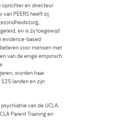
 oprichter en directeur
r van PEERS heeft zij
 gezondheidszorg,
leid, en is zij toegewijd
an evidence-based
erbeteren voor mensen met
een van de enige empirisch
e
geren, worden haar
125 landen en zijn
g psychiatrie van de UCLA.
UCLA Parent Training en