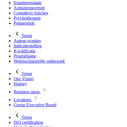
Emotieregulatie
Autismespectrum
Cognitieve functies
Psychotherapie
Pedagogiek
Terug
Auteur worden
Indicatiestelling
Kwalificatie
Proefafname
Wetenschappelijk onderzoek
Terug
Our Vision
History
Business areas
Locations
Group Executive Board
Terug
ISO certification