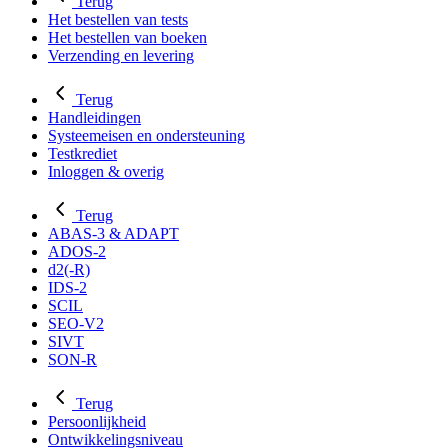
Terug
Het bestellen van tests
Het bestellen van boeken
Verzending en levering
Terug
Handleidingen
Systeemeisen en ondersteuning
Testkrediet
Inloggen & overig
Terug
ABAS-3 & ADAPT
ADOS-2
d2(-R)
IDS-2
SCIL
SEO-V2
SIVT
SON-R
Terug
Persoonlijkheid
Ontwikkelingsniveau