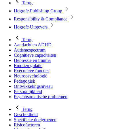
Terug
Hogrefe Publishing Group
Responsibility & Compliance
Hogrefe Uitgevers
Terug
Aandacht en ADHD
Autismespectrum
Cognitieve capaciteiten
Depressie en trauma
Emotieregulatie
Executieve functies
Neuropsychologie
Pedagogiek
Ontwikkelingsniveau
Persoonlijkheid
Psychosomatische problemen
Terug
Geschiktheid
Specifieke doelgroepen
Risicofactoren