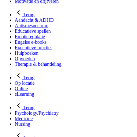
Motivatie en drijfveren
Terug
Aandacht & ADHD
Autismespectrum
Educatieve spellen
Emotieregulatie
Engelse e-books
Executieve functies
Hulpboeken
Opvoeden
Therapie & behandeling
Terug
Op locatie
Online
eLearning
Terug
Psychology/Psychiatry
Medicine
Nursing