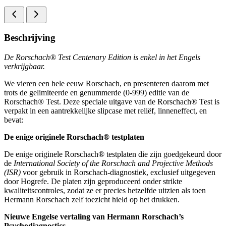
Beschrijving
De Rorschach® Test Centenary Edition is enkel in het Engels
verkrijgbaar.
We vieren een hele eeuw Rorschach, en presenteren daarom met
trots de gelimiteerde en genummerde (0-999) editie van de
Rorschach® Test. Deze speciale uitgave van de Rorschach® Test is
verpakt in een aantrekkelijke slipcase met reliëf, linneneffect, en
bevat:
De enige originele Rorschach® testplaten
De enige originele Rorschach® testplaten die zijn goedgekeurd door
de
International Society of the Rorschach and Projective Methods
(ISR)
voor gebruik in Rorschach-diagnostiek, exclusief uitgegeven
door Hogrefe. De platen zijn geproduceerd onder strikte
kwaliteitscontroles, zodat ze er precies hetzelfde uitzien als toen
Hermann Rorschach zelf toezicht hield op het drukken.
Nieuwe Engelse vertaling van Hermann Rorschach’s
Psychodiagnostics