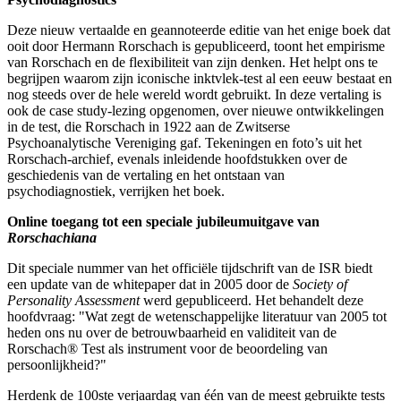
Deze nieuw vertaalde en geannoteerde editie van het enige boek dat
ooit door Hermann Rorschach is gepubliceerd, toont het empirisme
van Rorschach en de flexibiliteit van zijn denken. Het helpt ons te
begrijpen waarom zijn iconische inktvlek-test al een eeuw bestaat en
nog steeds over de hele wereld wordt gebruikt. In deze vertaling is
ook de case study-lezing opgenomen, over nieuwe ontwikkelingen
in de test, die Rorschach in 1922 aan de Zwitserse
Psychoanalytische Vereniging gaf. Tekeningen en foto’s uit het
Rorschach-archief, evenals inleidende hoofdstukken over de
geschiedenis van de vertaling en het ontstaan van
psychodiagnostiek, verrijken het boek.
Online toegang tot een speciale jubileumuitgave van
Rorschachiana
Dit speciale nummer van het officiële tijdschrift van de ISR biedt
een update van de whitepaper dat in 2005 door de
Society of
Personality Assessment
werd gepubliceerd. Het behandelt deze
hoofdvraag: "Wat zegt de wetenschappelijke literatuur van 2005 tot
heden ons nu over de betrouwbaarheid en validiteit van de
Rorschach® Test als instrument voor de beoordeling van
persoonlijkheid?"
Herdenk de 100ste verjaardag van één van de meest gebruikte tests