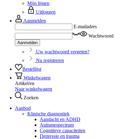
Mijn lijsten
Uitloggen
Aanmelden
E-mailadres
Wachtwoord
Aanmelden
Uw wachtwoord vergeten?
Nu registreren
Bestellijst
Winkelwagen
Artikel/en
Naar winkelwagen
Zoeken
Aanbod
Klinische diagnostiek
Aandacht en ADHD
Autismespectrum
Cognitieve capaciteiten
Depressie en trauma