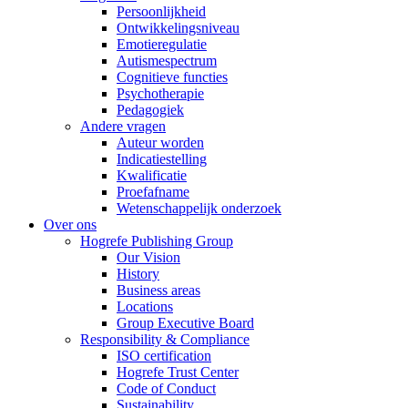
Persoonlijkheid
Ontwikkelingsniveau
Emotieregulatie
Autismespectrum
Cognitieve functies
Psychotherapie
Pedagogiek
Andere vragen
Auteur worden
Indicatiestelling
Kwalificatie
Proefafname
Wetenschappelijk onderzoek
Over ons
Hogrefe Publishing Group
Our Vision
History
Business areas
Locations
Group Executive Board
Responsibility & Compliance
ISO certification
Hogrefe Trust Center
Code of Conduct
Sustainability