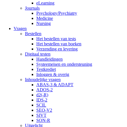
eLearning
Journals
Psychology/Psychiatry
Medicine
Nursing
Vragen
Bestellen
Het bestellen van tests
Het bestellen van boeken
Verzending en levering
Digitaal testen
Handleidingen
Systeemeisen en ondersteuning
Testkrediet
Inloggen & overig
Inhoudelijke vragen
ABAS-3 & ADAPT
ADOS-2
d2(-R)
IDS-2
SCIL
SEO-V2
SIVT
SON-R
Uitgelicht