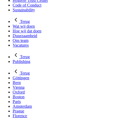
Hogrefe Trust Center
Code of Conduct
Sustainability
Terug
Wat wij doen
Hoe wij dat doen
Duurzaamheid
Ons team
Vacatures
Terug
Publishing
Terug
Göttingen
Bern
Vienna
Oxford
Boston
Paris
Amsterdam
Prague
Florence