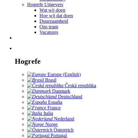
Hogrefe Uitgevers
Wat wij doen
Hoe wij dat doen
Duurzaamheid
Ons team
Vacatures
Hogrefe
Europe (English)
Brasil
Česká republika
Danmark
Deutschland
España
France
Italia
Nederland
Norge
Österreich
Portugal