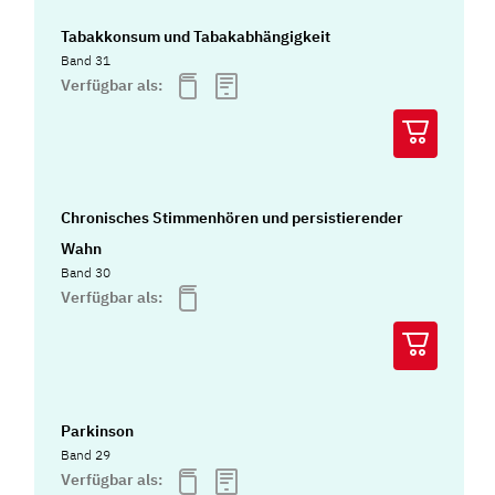
Tabakkonsum und Tabakabhängigkeit
Band 31
Verfügbar als:
Chronisches Stimmenhören und persistierender
Wahn
Band 30
Verfügbar als:
Parkinson
Band 29
Verfügbar als: