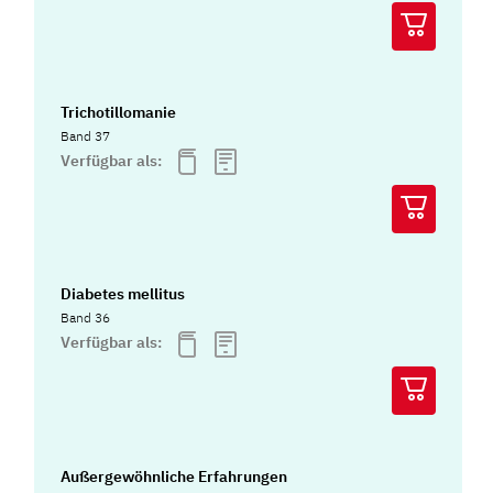
Trichotillomanie
Band 37
Verfügbar als:
Diabetes mellitus
Band 36
Verfügbar als:
Außergewöhnliche Erfahrungen