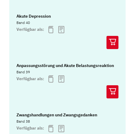
Akute Depression
Band 40
Verfügbar als:
Anpassungsstörung und Akute Belastungsreaktion
Band 39
Verfügbar als:
Zwangshandlungen und Zwangsgedanken
Band 38
Verfügbar als: