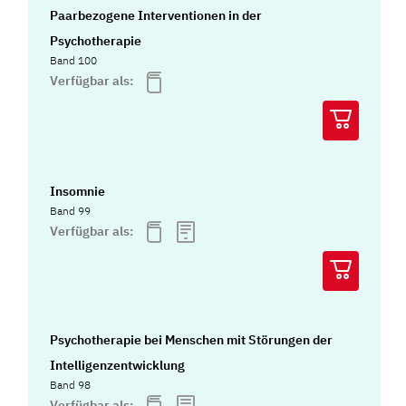
Paarbezogene Interventionen in der
Psychotherapie
Band 100
Verfügbar als:
Insomnie
Band 99
Verfügbar als:
Psychotherapie bei Menschen mit Störungen der
Intelligenzentwicklung
Band 98
Verfügbar als: