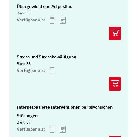
Übergewicht und Adipositas
Band 59
Verfügbar als:
Stress und Stressbewältigung
Band 58
Verfügbar als:
Internetbasierte Interventionen bei psychischen
Störungen
Band 57
Verfügbar als: