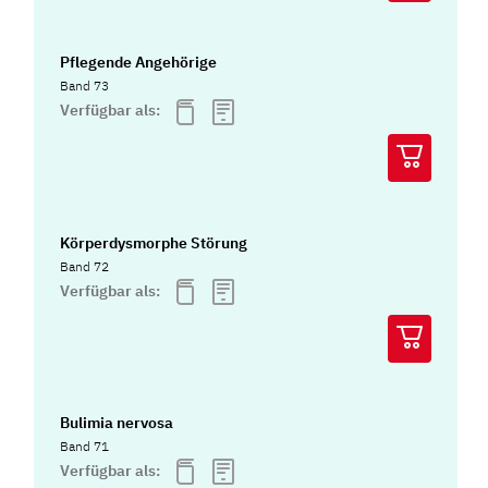
Pflegende Angehörige
Band 73
Verfügbar als:
Körperdysmorphe Störung
Band 72
Verfügbar als:
Bulimia nervosa
Band 71
Verfügbar als: