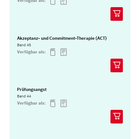
Verfügbar als:
Akzeptanz- und Commitment-Therapie (ACT)
Band 45
Verfügbar als:
Prüfungsangst
Band 44
Verfügbar als: