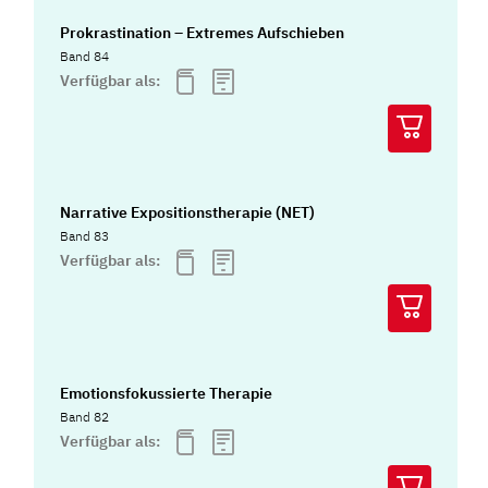
Prokrastination – Extremes Aufschieben
Band 84
Verfügbar als:
Narrative Expositionstherapie (NET)
Band 83
Verfügbar als:
Emotionsfokussierte Therapie
Band 82
Verfügbar als: