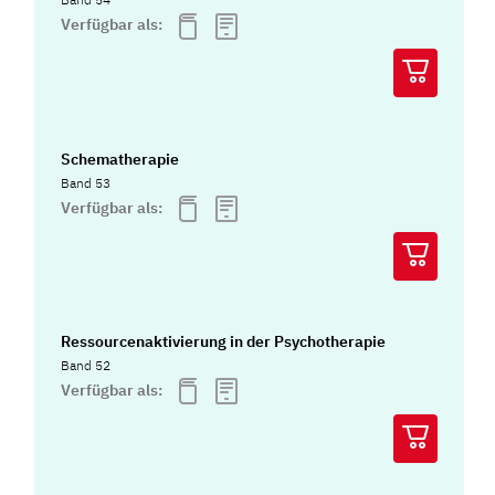
Verfügbar als:
Schematherapie
Band 53
Verfügbar als:
Ressourcenaktivierung in der Psychotherapie
Band 52
Verfügbar als: