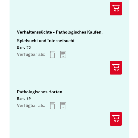
Verhaltenssüchte - Pathologisches Kaufen,
Spielsucht und Internetsucht
Band 70
Verfügbar als:
Pathologisches Horten
Band 69
Verfügbar als: