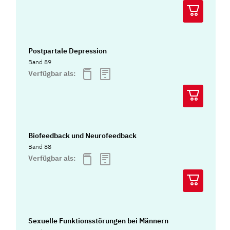
Postpartale Depression
Band 89
Verfügbar als:
Biofeedback und Neurofeedback
Band 88
Verfügbar als:
Sexuelle Funktionsstörungen bei Männern