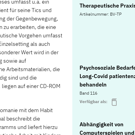
eses umfasst u.a. ein
Therapeutische Praxi
nt für seine Tics und
Artikelnummer: BV-TP
aining der Gegenbewegung,
zu erarbeiten, die eine
eutische Vorgehen umfasst
inzelsetting als auch
sonderer Wert wird in der
g sowie auf
Psychosoziale Bedarfe
he Arbeitsmaterialien, die
Long-Covid patientenz
ig sind und die
behandeln
, liegen auf einer CD-ROM
Band 116
Verfügbar als:
lomanie mit dem Habit
al beschreibt die
Abhängigkeit von
amms und liefert hierzu
Computerspielen und 