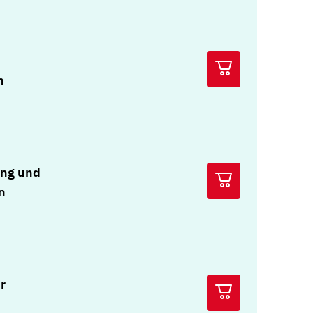
n
ng und
n
r