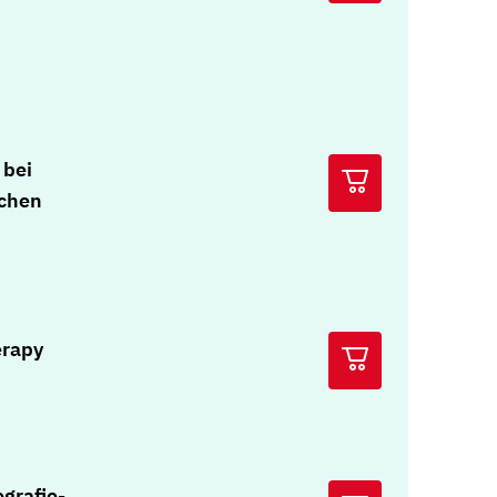
 bei
ichen
erapy
grafie-