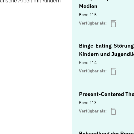
utische Arbeit mit Kindern
Medien
Band 115
Verfügbar als:
Binge-Eating-Störung
Kindern und Jugendl
Band 114
Verfügbar als:
Present-Centered Th
Band 113
Verfügbar als:
Behandlung der Porno