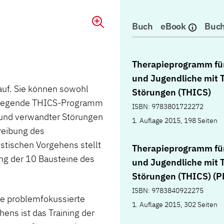
Buch
eBook
Buch
Therapieprogramm fü
und Jugendliche mit T
 auf. Sie können sowohl
Störungen (THICS)
orliegende THICS-Programm
ISBN: 9783801722272
 und verwandter Störungen
1. Auflage 2015, 198 Seiten
reibung des
stischen Vorgehens stellt
Therapieprogramm fü
ng der 10 Bausteine des
und Jugendliche mit T
Störungen (THICS) (P
ISBN: 9783840922275
ie problemfokussierte
1. Auflage 2015, 302 Seiten
ens ist das Training der