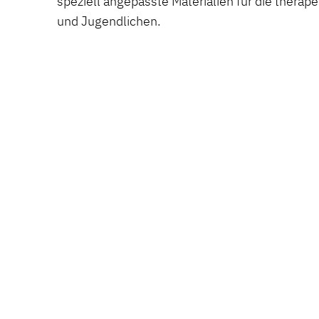
speziell angepasste Materialien für die therape
und Jugendlichen.