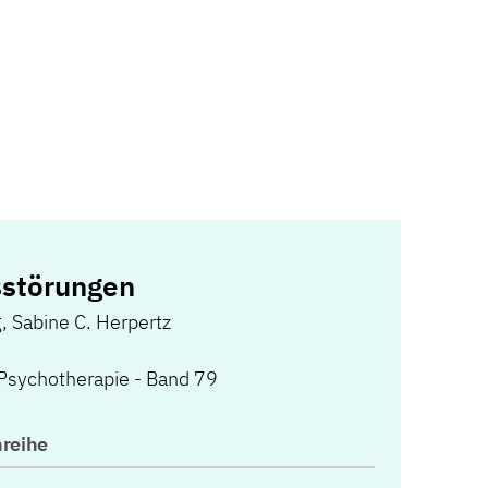
sstörungen
g
,
Sabine C. Herpertz
 Psychotherapie - Band 79
reihe