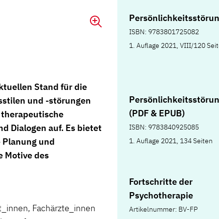
Persönlichkeitsstöru
ISBN: 9783801725082
1. Auflage 2021, VIII/120 Sei
ktuellen Stand für die
Persönlichkeitsstöru
sstilen und -störungen
(PDF & EPUB)
 therapeutische
d Dialogen auf. Es bietet
ISBN: 9783840925085
e Planung und
1. Auflage 2021, 134 Seiten
e Motive des
Fortschritte der
Psychotherapie
t_innen, Fachärzte_innen
Artikelnummer: BV-FP