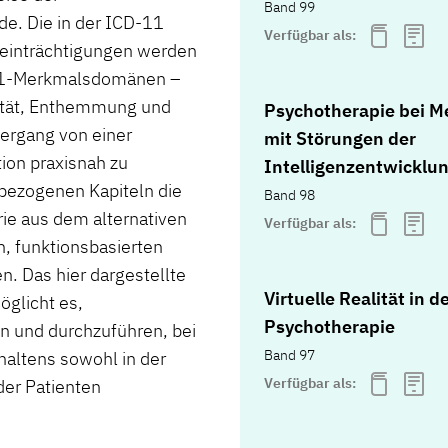
Band 99
e. Die in der ICD-11
Verfügbar als:
einträchtigungen werden
D-11-Merkmalsdomänen –
alität, Enthemmung und
Psychotherapie bei 
bergang von einer
mit Störungen der
tion praxisnah zu
Intelligenzentwicklu
sbezogenen Kapiteln die
Band 98
ie aus dem alternativen
Verfügbar als:
, funktionsbasierten
. Das hier dargestellte
Virtuelle Realität in d
öglicht es,
Psychotherapie
n und durchzuführen, bei
Band 97
haltens sowohl in der
Verfügbar als:
der Patienten