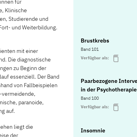
innen für
, Klinische
en, Studierende und
ort- und Weiterbildung.
Brustkrebs
Band 101
enten mit einer
Verfügbar als:
nd. Die diagnostische
ungen zu Beginn der
lauf essenziell. Der Band
Paarbezogene Interv
hand von Fallbeispielen
in der Psychotherapie
ch-vermeidende,
Band 100
nische, paranoide,
Verfügbar als:
ng auf.
hen liegt die
Insomnie
eise der