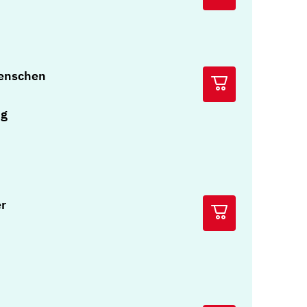
Menschen
ng
er