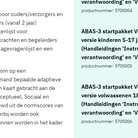
verantwoording’ en ‘
jaar, 10 scoreformulie
normen en aanvullen
productnummer: 5705004
 voor ouders/verzorgers en
zelfrapportage 18-80 j
analyses’, 10 vragenli
s (vanaf 2 jaar)
scoreformulieren
ouderversie 0-4 jaar, 
enlijst voor
ABAS-3 startpakket 
informantenrapporta
vragenlijsten leerkrac
rkrachten en begeleiders
versie kinderen 5-17 j
jaar, interventieplann
2-4 jaar, 10 scoreform
tagevragenlijst en een
(Handleidingen ‘Instr
volwassenen, in box)
ouderversie 0-4 jaar, 
verantwoording’ en ‘
scoreformulieren
normen en aanvullen
productnummer: 5705005
d om op een
leerkrachtversie 2-4 j
analyses’, 10 vragenli
emand bepaalde adaptieve
interventieplanner ki
ouderversie 5-17 jaar,
ABAS-3 startpakket 
n kaart gebracht aan de
0-4 jaar, in box)
vragenlijsten leerkrac
versie volwassenen 18
ceptueel, Sociaal en
5-17 jaar, 10 scorefo
(Handleidingen ‘Instr
ouwd uit de normscores van
ouderversie 5-17 jaar,
verantwoording’ en ‘
erbij worden ook
scoreformulieren
normen en aanvullen
productnummer: 5705006
kunnen worden in het kader
leerkrachtversie 5-17 
analyses’, 10 vragenli
interventieplanner ki