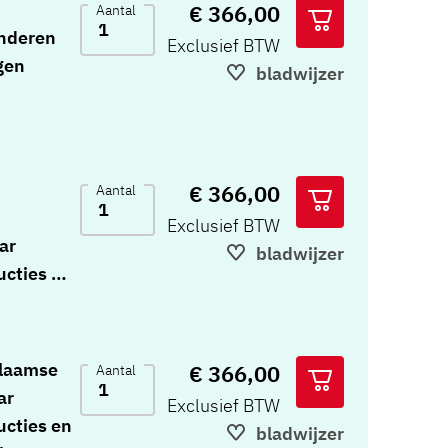
€ 366,00
Aantal
inderen
Exclusief BTW
aar, 10
gen
bladwijzer
erversie
ulieren
aar,
 en
nderen
, 10
€ 366,00
Aantal
rsie 5-17
Exclusief BTW
ar
bladwijzer
jaar, 10
ucties en
erversie
rmulieren
 en
jaar,
, 10
Vlaamse
€ 366,00
Aantal
nderen
portage
ar
Exclusief BTW
ijsten
ucties en
bladwijzer
ge 18-80