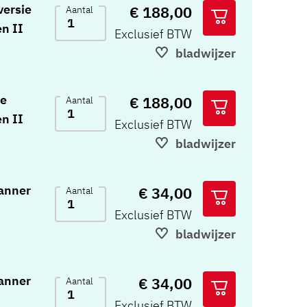
jaar, 10
ersie
€ 188,00
Aantal
en II
Exclusief BTW
ge 18-80
bladwijzer
ren
aar , 10
ie
€ 188,00
Aantal
ge 18-80
en II
Exclusief BTW
er
bladwijzer
anner
€ 34,00
Aantal
Exclusief BTW
bladwijzer
anner
€ 34,00
Aantal
Exclusief BTW