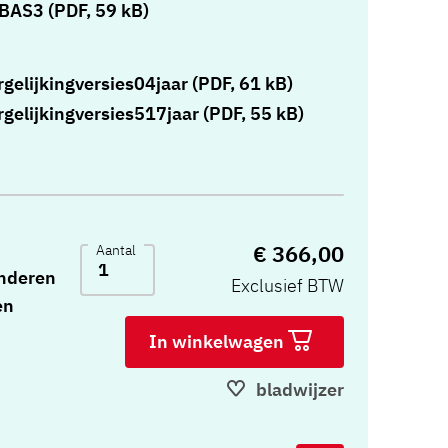
AS3 (PDF, 59 kB)
gelijkingversies04jaar (PDF, 61 kB)
gelijkingversies517jaar (PDF, 55 kB)
€ 366,00
Aantal
inderen
Exclusief BTW
en
In winkelwagen
 en
bladwijzer
, 10
rsie 0-4