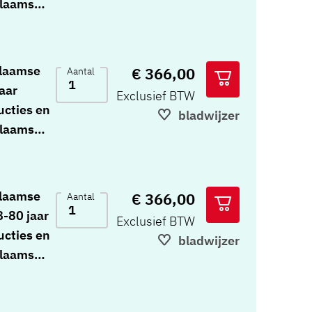
Vlaamse
ren
de
aar , 10
jsten
10
Vlaamse
€ 366,00
Aantal
ge 18-80
htversie
aar
er
Exclusief BTW
ulieren
ucties en
bladwijzer
10
Vlaamse
de
aar,
jsten
nderen
 10
Vlaamse
€ 366,00
Aantal
htversie
-80 jaar
Exclusief BTW
rmulieren
ucties en
bladwijzer
 10
Vlaamse
de
jaar,
jsten
nderen