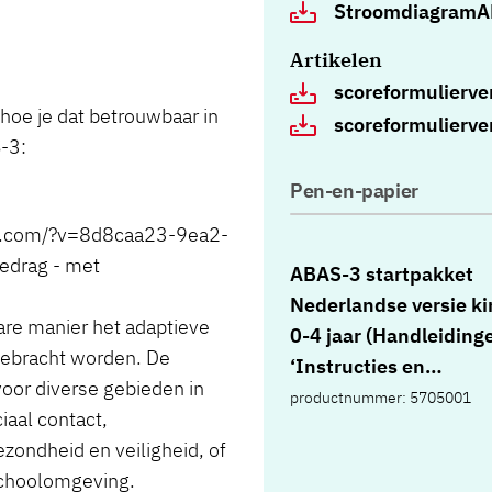
StroomdiagramAB
Artikelen
scoreformulierver
 hoe je dat betrouwbaar in
scoreformulierver
-3:
Pen-en-papier
d.com/?v=8d8caa23-9ea2-
edrag - met
ABAS-3 startpakket
Nederlandse versie k
re manier het adaptieve
0-4 jaar (Handleiding
gebracht worden. De
‘Instructies en
voor diverse gebieden in
verantwoording’ en
productnummer: 5705001
iaal contact,
‘Nederlandse normen
ezondheid en veiligheid, of
aanvullende analyses’
 schoolomgeving.
vragenlijsten ouderve