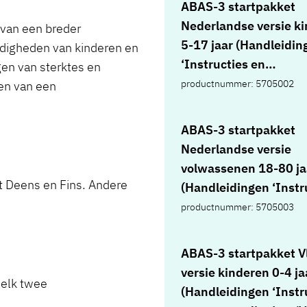
ABAS-3 startpakket
jaar, 10 vragenlijsten
Nederlandse versie k
 van een breder
leerkrachtversie 2-4 j
5-17 jaar (Handleidin
rdigheden van kinderen en
scoreformulieren oud
‘Instructies en
en van sterktes en
0-4 jaar, 10 scoreform
verantwoording’ en
productnummer: 5705002
len van een
leerkrachtversie 2-4 j
‘Nederlandse normen
interventieplanner ki
aanvullende analyses’
ABAS-3 startpakket
0-4 jaar, in box)
vragenlijsten ouderve
Nederlandse versie
jaar, 10 vragenlijsten
volwassenen 18-80 ja
leerkrachtversie 5-17 
et Deens en Fins. Andere
(Handleidingen ‘Instr
scoreformulieren oud
verantwoording’ en
productnummer: 5705003
5-17 jaar, 10 scorefo
‘Nederlandse normen
leerkrachtversie 5-17 
aanvullende analyses’
ABAS-3 startpakket 
interventieplanner ki
vragenlijsten zelfrap
versie kinderen 0-4 ja
5-17 jaar, in box)
 elk twee
18-80 jaar, 10 vragenl
(Handleidingen ‘Instr
informantenrapporta