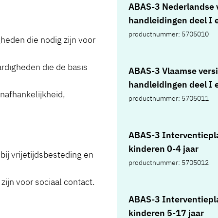
zelfrapportage 18-80 
ABAS-3 Nederlandse v
5-17 jaar, in box)
vragenlijsten
handleidingen deel I 
informantenrapporta
productnummer: 5705010
gheden die nodig zijn voor
jaar, 10 scoreformulie
zelfrapportage 18-80 j
ardigheden die de basis
scoreformulieren
ABAS-3 Vlaamse vers
informantenrapporta
handleidingen deel I 
onafhankelijkheid,
jaar, interventieplann
productnummer: 5705011
volwassenen, in box)
ABAS-3 Interventiepl
kinderen 0-4 jaar
bij vrijetijdsbesteding en
productnummer: 5705012
zijn voor sociaal contact.
ABAS-3 Interventiepl
kinderen 5-17 jaar