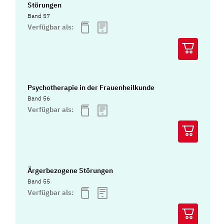
Störungen
Band 57
Verfügbar als:
Psychotherapie in der Frauenheilkunde
Band 56
Verfügbar als:
Ärgerbezogene Störungen
Band 55
Verfügbar als: