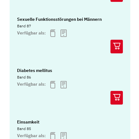
Sexuelle Funktionsstörungen bei Männern
Band 87
Verfügbar als:
Diabetes mellitus
Band 86
Verfügbar als:
Einsamkeit
Band 85
Verfügbar als: