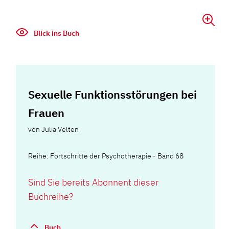
Blick ins Buch
Sexuelle Funktionsstörungen bei
Frauen
von
Julia Velten
Reihe: Fortschritte der Psychotherapie - Band 68
Sind Sie bereits Abonnent dieser
Buchreihe?
Buch