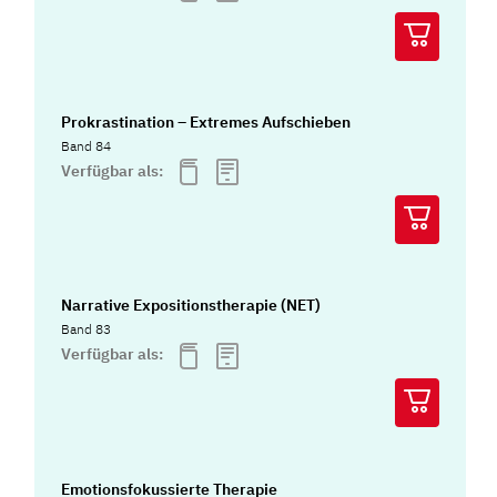
Prokrastination – Extremes Aufschieben
Band 84
Verfügbar als:
Narrative Expositionstherapie (NET)
Band 83
Verfügbar als:
Emotionsfokussierte Therapie