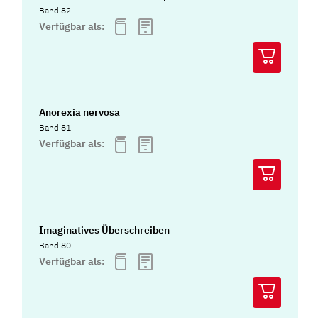
Band 82
Verfügbar als:
Anorexia nervosa
Band 81
Verfügbar als:
Imaginatives Überschreiben
Band 80
Verfügbar als: