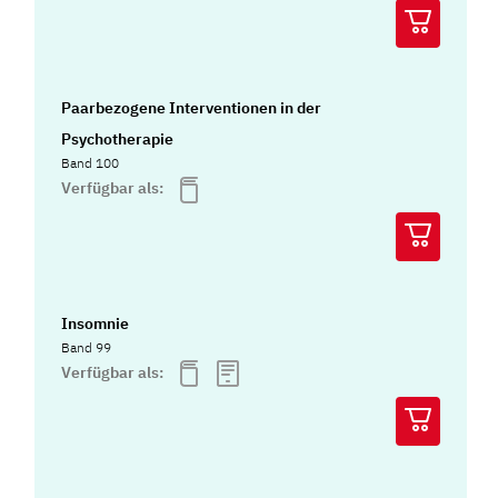
Paarbezogene Interventionen in der
Psychotherapie
Band 100
Verfügbar als:
Insomnie
Band 99
Verfügbar als: