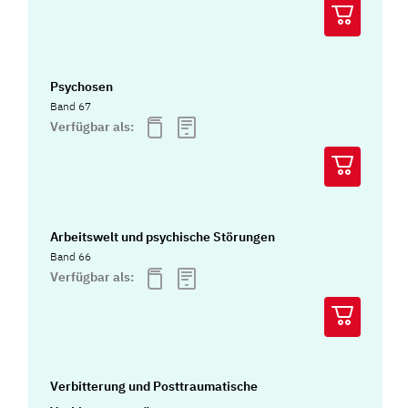
Psychosen
Band 67
Verfügbar als:
Arbeitswelt und psychische Störungen
Band 66
Verfügbar als:
Verbitterung und Posttraumatische