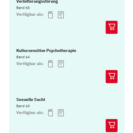
Verbitterungsstörung
Band 65
Verfügbar als:
Kultursensitive Psychotherapie
Band 64
Verfügbar als:
Sexuelle Sucht
Band 63
Verfügbar als: