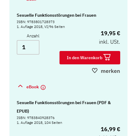
Sexuelle Funktionsstörungen bei Frauen
ISBN: 9783801728373
1. Auflage 2018, VI/96 Seiten
19,95 €
Anzahl
inkl. USt.
In den Warenkorb
merken
eBook
Sexuelle Funktionsstörungen bei Frauen (PDF &
EPUB)
ISBN: 9783840928376
1. Auflage 2018, 104 Seiten
16,99 €